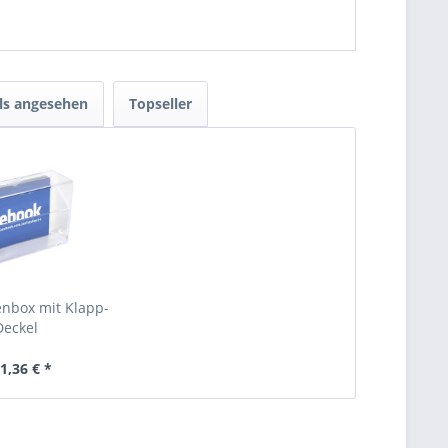
ls angesehen
Topseller
enbox mit Klapp-
Deckel
1,36 € *