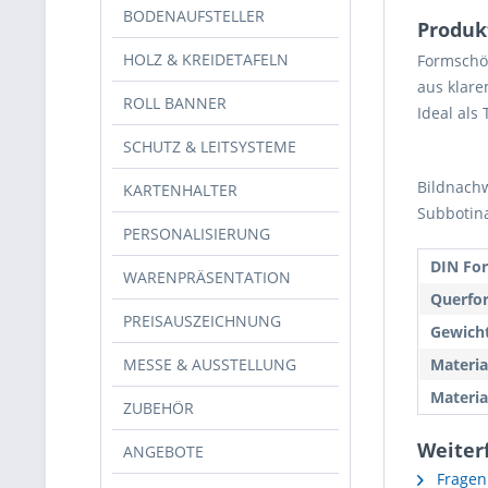
BODENAUFSTELLER
Produk
HOLZ & KREIDETAFELN
Formschön
aus klare
ROLL BANNER
Ideal als
SCHUTZ & LEITSYSTEME
Bildnachw
KARTENHALTER
Subbotin
PERSONALISIERUNG
DIN Fo
WARENPRÄSENTATION
Querfo
PREISAUSZEICHNUNG
Gewicht
MESSE & AUSSTELLUNG
Materia
Materia
ZUBEHÖR
Weiterf
ANGEBOTE
Fragen 