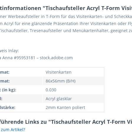
tinformationen "Tischaufsteller Acryl T-Form Vis
er Werbeaufsteller in T-Form für das Visitenkarten- und Scheckka
m Acryl für eine glänzende Präsentation Ihrer Visitenkarten oder F
 Tischaufsteller, Tresenaufsteller und Menükartenhalter, geeignet z
eis Inlay:
a Anna #95953181 – stock.adobe.com
rmat:
Visitenkarten
rmat:
86x56mm (B/H)
 (in kg):
0.030
l:
Acryl glasklar
lstärke:
2mm Kanten poliert
ührende Links zu "Tischaufsteller Acryl T-Form V
zum Artikel?