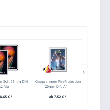
n Soft 25mm DIN
Klapprahmen FireProtection
Klapprahmen
A2 Alu
25mm DIN A4...
A4
8,65 € *
ab 7,52 € *
ab 4