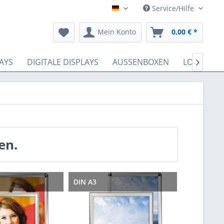
Service/Hilfe
Deutsch
Mein Konto
0,00 € *
AYS
DIGITALE DISPLAYS
AUSSENBOXEN
LOSBOXEN

en.
DIN A3