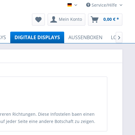
Service/Hilfe
Deutsch
Mein Konto
0,00 € *
AYS
DIGITALE DISPLAYS
AUSSENBOXEN
LOSBOXE

hreren Richtungen. Diese Infostelen baen einen
uf jeder Seite eine andere Botschaft zu zeigen.