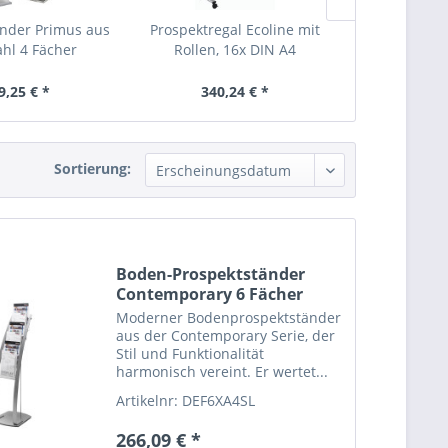
änder Primus aus
Prospektregal Ecoline mit
Prospektre
ahl 4 Fächer
Rollen, 16x DIN A4
Rollen, 
9,25 € *
340,24 € *
389,
Sortierung:
Boden-Prospektständer
Contemporary 6 Fächer
DIN...
Moderner Bodenprospektständer
aus der Contemporary Serie, der
Stil und Funktionalität
harmonisch vereint. Er wertet...
Artikelnr: DEF6XA4SL
266,09 € *