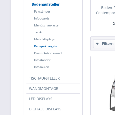
Bodenaufsteller
Boden-P
Faltständer
Contempora
Infoboards
2
Menüschaukasten
TecArt
Metalldisplays
Filtern
Prospektregale
Präsentationswand
Infoständer
Infosäulen
TISCHAUFSTELLER
WANDMONTAGE
LED DISPLAYS
DIGITALE DISPLAYS