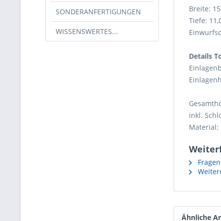
Breite: 1
SONDERANFERTIGUNGEN
Tiefe: 11
WISSENSWERTES...
Einwurfsch
Details T
Einlagenb
Einlagenh
Gesamthö
inkl. Sch
Material:
Weiter
Fragen 
Weitere
Ähnliche Ar