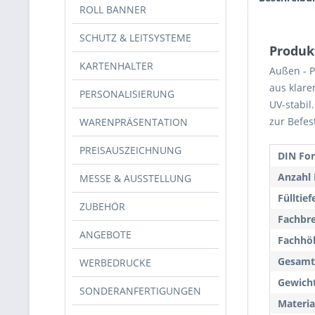
ROLL BANNER
SCHUTZ & LEITSYSTEME
Produk
KARTENHALTER
Außen - P
aus klare
PERSONALISIERUNG
UV-stabil
zur Befes
WARENPRÄSENTATION
PREISAUSZEICHNUNG
DIN Fo
Anzahl 
MESSE & AUSSTELLUNG
Fülltief
ZUBEHÖR
Fachbre
ANGEBOTE
Fachhö
Gesamt
WERBEDRUCKE
Gewicht
SONDERANFERTIGUNGEN
Materia