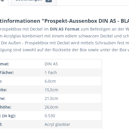
tinformationen "Prospekt-Aussenbox DIN A5 - BL
rospektbox mit Deckel im
DIN A5 Format
zum Befestigen an der W
m Acrylglas kombiniert mit einem edlem schwarzen Deckel und sc
. Die Außen - Prospektbox mit Deckel wird mittels Schrauben fest
tigung sind sowohl auf der Rückseite der Box sowie unter der Box
rmat:
DIN A5
Fächer:
1 Fach
e:
6,0cm
ite:
15,5cm
he:
21,5cm
höhe:
26,0cm
 (in kg):
0.530
l:
Acryl glasklar