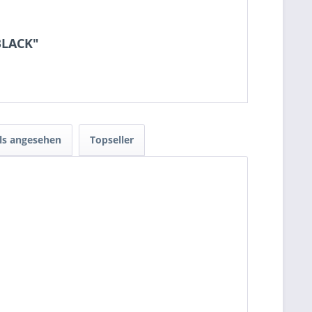
BLACK"
ls angesehen
Topseller