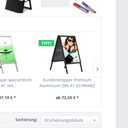
TIPP!
per wasserdicht
Kundenstopper Premium
Kundenstoppe
A1 mit...
Aluminium DIN A1 SCHWARZ
A1 -
87,19 € *
ab 72,59 € *
ab 97
Sortierung: