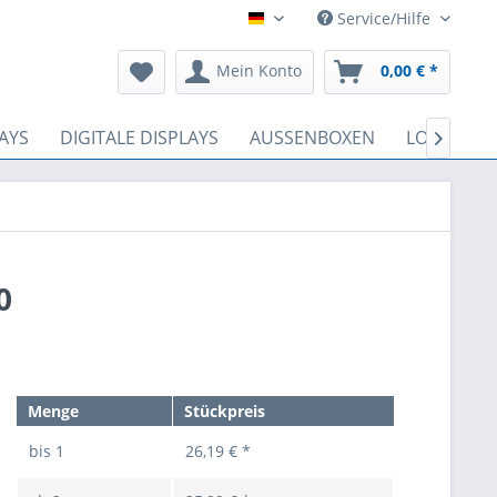
Service/Hilfe
Deutsch
Mein Konto
0,00 € *
AYS
DIGITALE DISPLAYS
AUSSENBOXEN
LOSBOXEN

0
Menge
Stückpreis
bis
1
26,19 € *