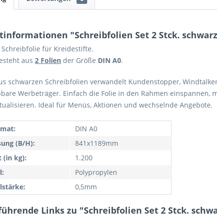
tinformationen "Schreibfolien Set 2 Stck. schwar
Schreibfolie für Kreidestifte.
esteht aus
2 Folien
der Größe
DIN A0
.
aus schwarzen Schreibfolien verwandelt Kundenstopper, Windta
bare Werbeträger. Einfach die Folie in den Rahmen einspannen, m
tualisieren. Ideal für Menüs, Aktionen und wechselnde Angebote.
rmat:
DIN A0
ung (B/H):
841x1189mm
 (in kg):
1.200
l:
Polypropylen
lstärke:
0,5mm
ührende Links zu "Schreibfolien Set 2 Stck. schw