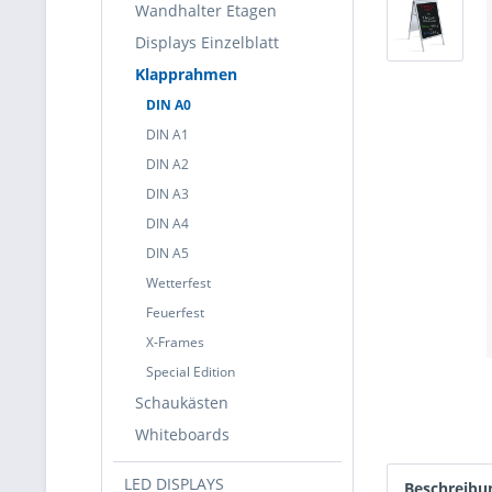
Wandhalter Etagen
Displays Einzelblatt
Klapprahmen
DIN A0
DIN A1
DIN A2
DIN A3
DIN A4
DIN A5
Wetterfest
Feuerfest
X-Frames
Special Edition
Schaukästen
Whiteboards
LED DISPLAYS
Beschreibu