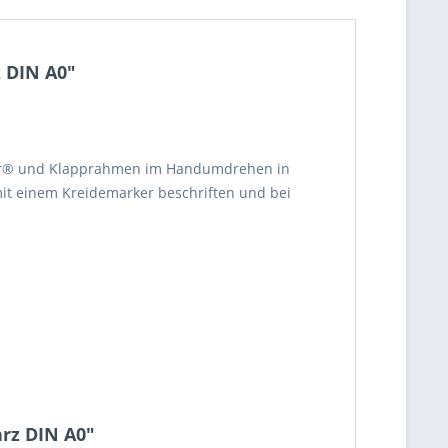
z DIN A0"
lker® und Klapprahmen im Handumdrehen in
it einem Kreidemarker beschriften und bei
arz DIN A0"