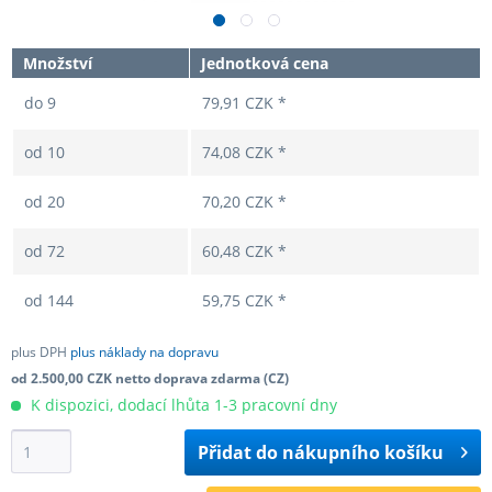
Množství
Jednotková cena
do
9
79,91 CZK *
od
10
74,08 CZK *
od
20
70,20 CZK *
od
72
60,48 CZK *
od
144
59,75 CZK *
plus DPH
plus náklady na dopravu
od 2.500,00 CZK netto doprava zdarma (CZ)
K dispozici, dodací lhůta 1-3 pracovní dny
Přidat do
nákupního košíku