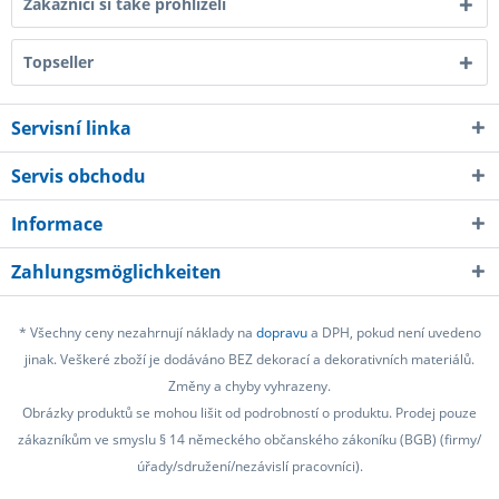
Zákazníci si také prohlíželi
Topseller
Servisní linka
Servis obchodu
Informace
Zahlungsmöglichkeiten
* Všechny ceny nezahrnují náklady na
dopravu
a DPH, pokud není uvedeno
jinak. Veškeré zboží je dodáváno BEZ dekorací a dekorativních materiálů.
Změny a chyby vyhrazeny.
Obrázky produktů se mohou lišit od podrobností o produktu. Prodej pouze
zákazníkům ve smyslu § 14 německého občanského zákoníku (BGB) (firmy/
úřady/sdružení/nezávislí pracovníci).