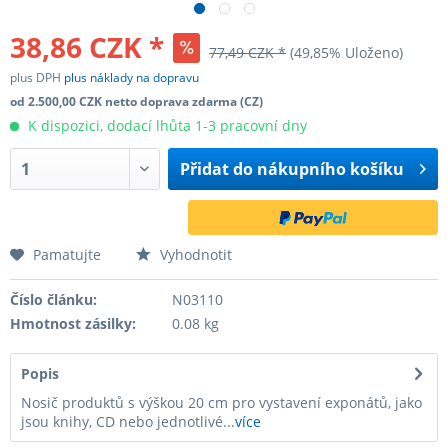
38,86 CZK *
77,49 CZK *
(49,85% Uloženo)
plus DPH
plus náklady na dopravu
od 2.500,00 CZK netto doprava zdarma (CZ)
K dispozici, dodací lhůta 1-3 pracovní dny
Přidat do
nákupního košíku
Pamatujte
Vyhodnotit
Číslo článku:
N03110
Hmotnost zásilky:
0.08 kg
Popis
Nosič produktů s výškou 20 cm pro vystavení exponátů, jako
jsou knihy, CD nebo jednotlivé...
více