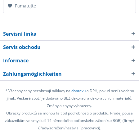
Pamatujte
Servisní linka
Servis obchodu
Informace
Zahlungsmöglichkeiten
* Všechny ceny nezahrnují náklady na
dopravu
a DPH, pokud není uvedeno
jinak. Veškeré zboží je dodáváno BEZ dekorací a dekorativních materiálů.
Změny a chyby vyhrazeny.
Obrázky produktů se mohou lišit od podrobností o produktu. Prodej pouze
zákazníkům ve smyslu § 14 německého občanského zákoníku (BGB) (firmy/
úřady/sdružení/nezávislí pracovníci).