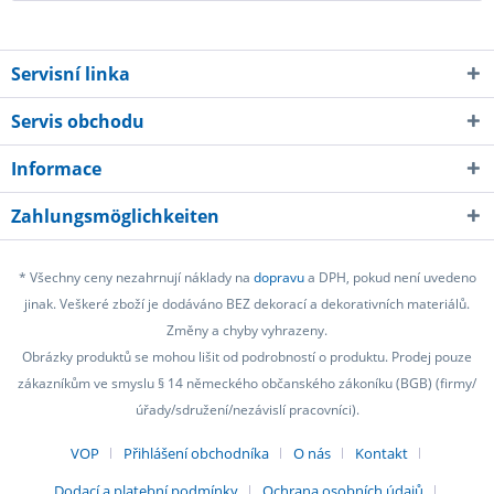
Servisní linka
Servis obchodu
Informace
Zahlungsmöglichkeiten
* Všechny ceny nezahrnují náklady na
dopravu
a DPH, pokud není uvedeno
jinak. Veškeré zboží je dodáváno BEZ dekorací a dekorativních materiálů.
Změny a chyby vyhrazeny.
Obrázky produktů se mohou lišit od podrobností o produktu. Prodej pouze
zákazníkům ve smyslu § 14 německého občanského zákoníku (BGB) (firmy/
úřady/sdružení/nezávislí pracovníci).
VOP
Přihlášení obchodníka
O nás
Kontakt
Dodací a platební podmínky
Ochrana osobních údajů