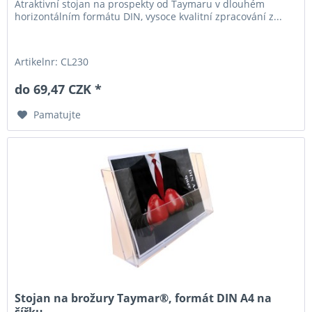
Atraktivní stojan na prospekty od Taymaru v dlouhém
horizontálním formátu DIN, vysoce kvalitní zpracování z...
Artikelnr: CL230
do 69,47 CZK *
Pamatujte
Stojan na brožury Taymar®, formát DIN A4 na
šířku