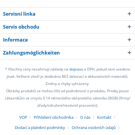
Servisní linka
Servis obchodu
Informace
Zahlungsmöglichkeiten
* Všechny ceny nezahrnují náklady na
dopravu
a DPH, pokud není uvedeno
jinak. Veškeré zboží je dodáváno BEZ dekorací a dekorativních materiálů.
Změny a chyby vyhrazeny.
Obrázky produktů se mohou lišit od podrobností o produktu. Prodej pouze
zákazníkům ve smyslu § 14 německého občanského zákoníku (BGB) (firmy/
úřady/sdružení/nezávislí pracovníci).
VOP
Přihlášení obchodníka
O nás
Kontakt
Dodací a platební podmínky
Ochrana osobních údajů