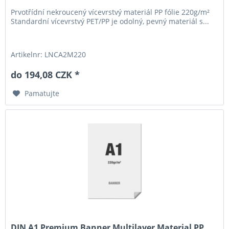
Prvotřídní nekroucený vícevrstvý materiál PP fólie 220g/m²
Standardní vícevrstvý PET/PP je odolný, pevný materiál s...
Artikelnr: LNCA2M220
do 194,08 CZK *
Pamatujte
DIN A1 Premium Banner Multilayer Material PP...