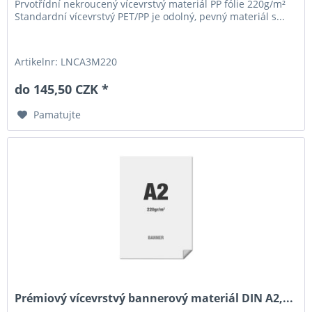
Prvotřídní nekroucený vícevrstvý materiál PP fólie 220g/m²
Standardní vícevrstvý PET/PP je odolný, pevný materiál s...
Artikelnr: LNCA3M220
do 145,50 CZK *
Pamatujte
Prémiový vícevrstvý bannerový materiál DIN A2,...