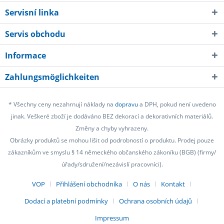
Servisní linka
Servis obchodu
Informace
Zahlungsmöglichkeiten
* Všechny ceny nezahrnují náklady na
dopravu
a DPH, pokud není uvedeno
jinak. Veškeré zboží je dodáváno BEZ dekorací a dekorativních materiálů.
Změny a chyby vyhrazeny.
Obrázky produktů se mohou lišit od podrobností o produktu. Prodej pouze
zákazníkům ve smyslu § 14 německého občanského zákoníku (BGB) (firmy/
úřady/sdružení/nezávislí pracovníci).
VOP
Přihlášení obchodníka
O nás
Kontakt
Dodací a platební podmínky
Ochrana osobních údajů
Impressum