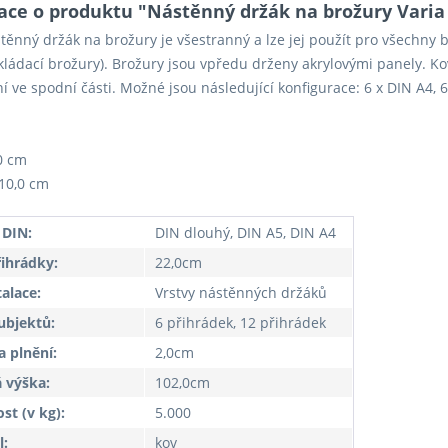
ce o produktu "Nástěnný držák na brožury Varia 6
těnný držák na brožury je všestranný a lze jej použít pro všechny 
kládací brožury). Brožury jsou vpředu drženy akrylovými panely. Kovo
í ve spodní části. Možné jsou následující konfigurace: 6 x DIN A4, 
,0 cm
10,0 cm
 DIN:
DIN dlouhý, DIN A5, DIN A4
řihrádky:
22,0cm
talace:
Vrstvy nástěnných držáků
ubjektů:
6 přihrádek, 12 přihrádek
 plnění:
2,0cm
 výška:
102,0cm
t (v kg):
5.000
l:
kov