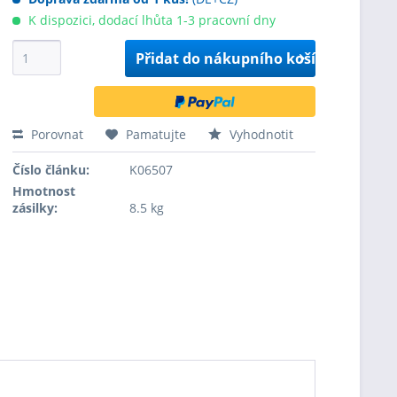
K dispozici, dodací lhůta 1-3 pracovní dny
Přidat do
nákupního košíku
Porovnat
Pamatujte
Vyhodnotit
Číslo článku:
K06507
Hmotnost
zásilky:
8.5 kg