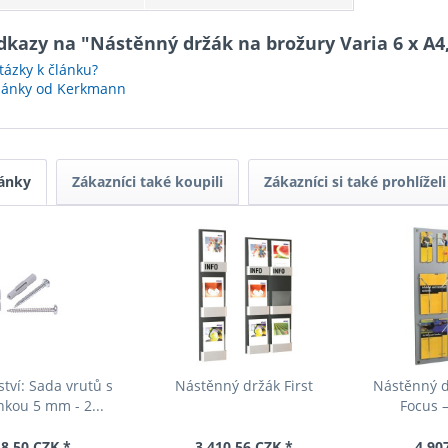
dkazy na "Nástěnný držák na brožury Varia 6 x A4,
ázky k článku?
články od Kerkmann
ánky
Zákazníci také koupili
Zákazníci si také prohlíželi
ství: Sada vrutů s
Nástěnný držák First
Nástěnný d
kou 5 mm - 2...
Focus –
8,50 CZK *
3 410,56 CZK *
4 90