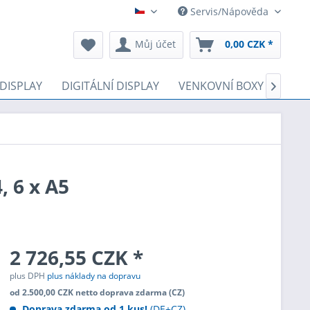
Servis/Nápověda
Čeština
Můj účet
0,00 CZK *
 DISPLAY
DIGITÁLNÍ DISPLAY
VENKOVNÍ BOXY
LOTE

, 6 x A5
2 726,55 CZK *
plus DPH
plus náklady na dopravu
od 2.500,00 CZK netto doprava zdarma (CZ)
Doprava zdarma od 1 kus!
(DE+CZ)