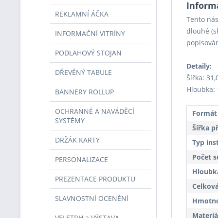
Informa
REKLAMNÍ ÁČKA
Tento nás
dlouhé (s
INFORMAČNÍ VITRÍNY
popisován
PODLAHOVÝ STOJAN
Detaily:
DŘEVĚNÝ TABULE
Šířka: 31
Hloubka: 
BANNERY ROLLUP
OCHRANNÉ A NAVÁDĚCÍ
Formát
SYSTÉMY
Šířka p
DRŽÁK KARTY
Typ ins
Počet s
PERSONALIZACE
Hloubka
PREZENTACE PRODUKTU
Celková
SLAVNOSTNÍ OCENĚNÍ
Hmotnos
Materiá
VELETRH a VÝSTAVA