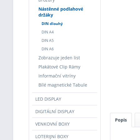
Nástěnné podlahové
držáky
DIN dlouhý
DIN A4
DIN A5
DIN A6
Zobrazuje jeden list
Plakátové Clip Rámy
Informační vitríny
Bílé magnetické Tabule
LED DISPLAY
DIGITÁLNÍ DISPLAY
Popis
VENKOVNÍ BOXY
LOTERIJNí BOXY