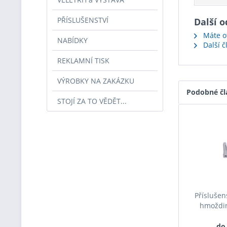
PŘÍSLUŠENSTVÍ
Další o
Máte ot
NABÍDKY
Další 
REKLAMNÍ TISK
VÝROBKY NA ZAKÁZKU
Podobné čl
STOJÍ ZA TO VĚDĚT...
Příslušen
hmoždin
do 