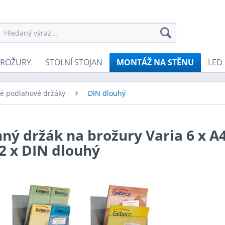
BROŽURY
STOLNÍ STOJAN
MONTÁŽ NA STĚNU
LED
é podlahové držáky
DIN dlouhý
ný držák na brožury Varia 6 x A4
2 x DIN dlouhý