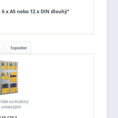
 6 x A5 nebo 12 x DIN dlouhý"
Topseller
ržák na brožury
 univerzální
7,55 CZK *