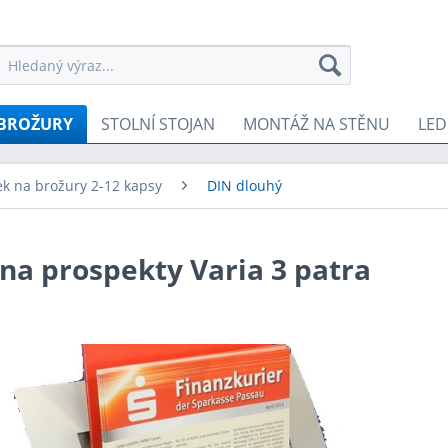
 BROŽURY
STOLNÍ STOJAN
MONTÁŽ NA STĚNU
LED
ek na brožury 2-12 kapsy
DIN dlouhý
 na prospekty Varia 3 patra