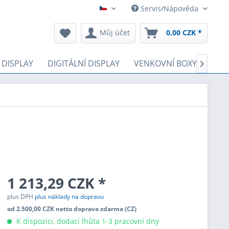
Servis/Nápověda
Čeština
Můj účet
0,00 CZK *
 DISPLAY
DIGITÁLNÍ DISPLAY
VENKOVNÍ BOXY
LOTE

1 213,29 CZK *
plus DPH
plus náklady na dopravu
od 2.500,00 CZK netto doprava zdarma (CZ)
K dispozici, dodací lhůta 1-3 pracovní dny