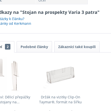
l:
Ocel
dkazy na "Stojan na prospekty Varia 3 patra"
ázky k článku?
články od Kerkmann
ví
2
Podobné články
Zákazníci také koupili
ví: Dělicí přepážky
Držák na vizitky Clip-On
stojany na...
Taymar®, formát na šířku