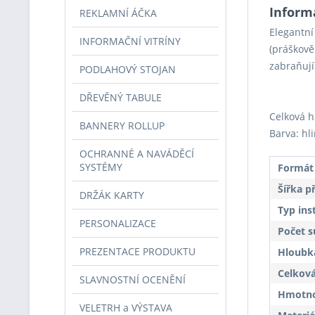
Inform
REKLAMNÍ ÁČKA
Elegantní
INFORMAČNÍ VITRÍNY
(práškově
zabraňují
PODLAHOVÝ STOJAN
DŘEVĚNÝ TABULE
Celková h
BANNERY ROLLUP
Barva: hl
OCHRANNÉ A NAVÁDĚCÍ
SYSTÉMY
Formát
Šířka p
DRŽÁK KARTY
Typ ins
PERSONALIZACE
Počet s
PREZENTACE PRODUKTU
Hloubka
Celková
SLAVNOSTNÍ OCENĚNÍ
Hmotnos
VELETRH a VÝSTAVA