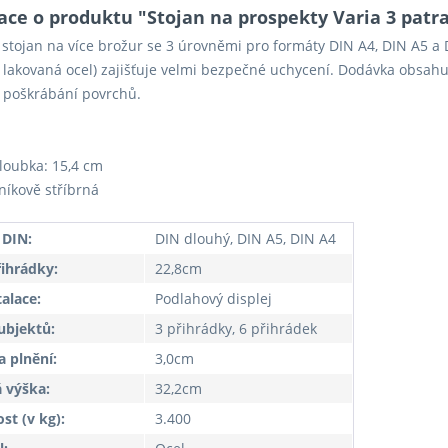
ace o produktu "Stojan na prospekty Varia 3 patr
 stojan na více brožur se 3 úrovněmi pro formáty DIN A4, DIN A5 a 
 lakovaná ocel) zajišťuje velmi bezpečné uchycení. Dodávka obsahuje
 poškrábání povrchů.
loubka: 15,4 cm
iníkově stříbrná
 DIN:
DIN dlouhý, DIN A5, DIN A4
řihrádky:
22,8cm
talace:
Podlahový displej
ubjektů:
3 přihrádky, 6 přihrádek
 plnění:
3,0cm
 výška:
32,2cm
t (v kg):
3.400