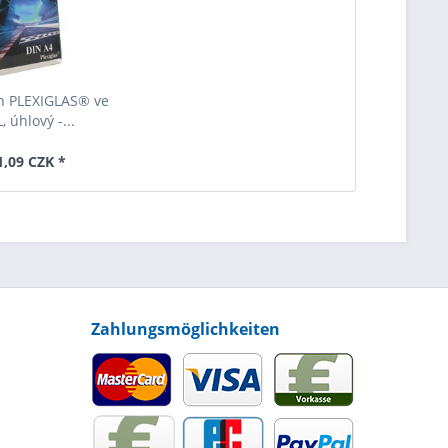
an PLEXIGLAS® ve
, úhlový -...
1,09 CZK *
Zahlungsmöglichkeiten