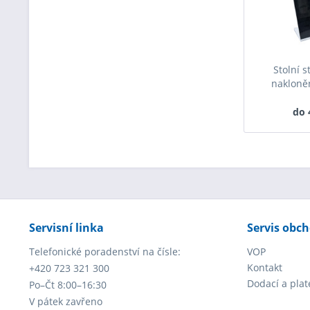
Stolní s
nakloněn
do 
Servisní linka
Servis obc
Telefonické poradenství na čísle:
VOP
Kontakt
+420 723 321 300
Dodací a pla
Po–Čt 8:00–16:30
V pátek zavřeno