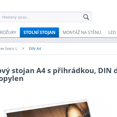
BROŽURY
STOLNÍ STOJAN
MONTÁŽ NA STĚNU
LED
 ve tvaru L
DIN A4
vý stojan A4 s přihrádkou, DIN 
opylen