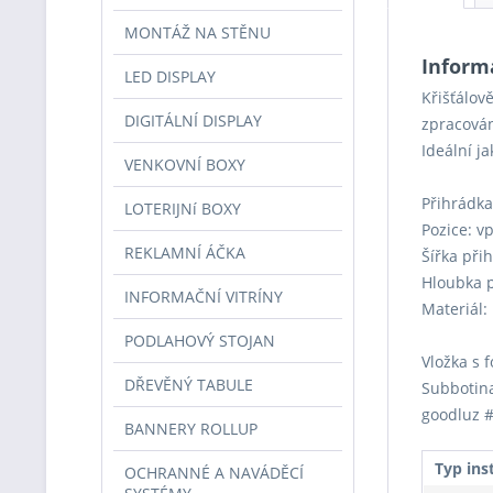
MONTÁŽ NA STĚNU
Inform
LED DISPLAY
Křišťálov
DIGITÁLNÍ DISPLAY
zpracován
Ideální j
VENKOVNÍ BOXY
Přihrádka
LOTERIJNí BOXY
Pozice: v
REKLAMNÍ ÁČKA
Šířka při
Hloubka p
INFORMAČNÍ VITRÍNY
Materiál:
PODLAHOVÝ STOJAN
Vložka s f
DŘEVĚNÝ TABULE
Subbotin
goodluz 
BANNERY ROLLUP
Typ ins
OCHRANNÉ A NAVÁDĚCÍ