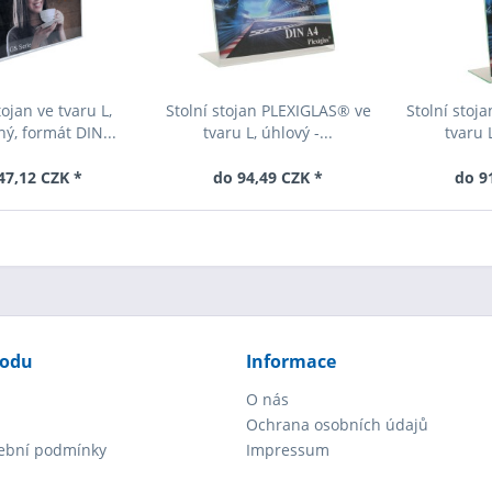
tojan ve tvaru L,
Stolní stojan PLEXIGLAS® ve
Stolní stoj
ý, formát DIN...
tvaru L, úhlový -...
tvaru L
47,12 CZK *
do 94,49 CZK *
do 9
hodu
Informace
O nás
Ochrana osobních údajů
tební podmínky
Impressum