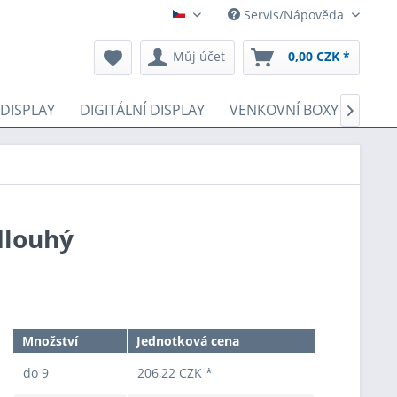
Servis/Nápověda
Čeština
Můj účet
0,00 CZK *
 DISPLAY
DIGITÁLNÍ DISPLAY
VENKOVNÍ BOXY
LOTE

dlouhý
Množství
Jednotková cena
do
9
206,22 CZK *