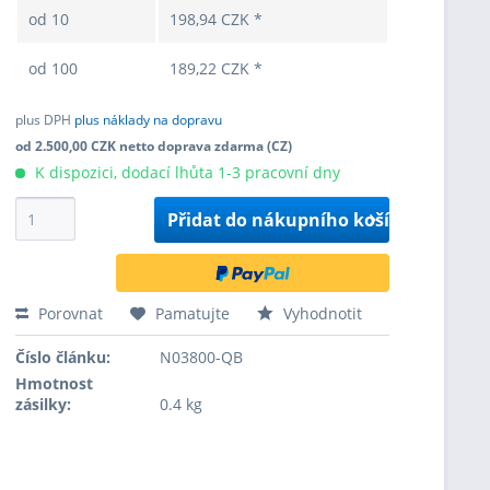
od
10
198,94 CZK *
od
100
189,22 CZK *
plus DPH
plus náklady na dopravu
od 2.500,00 CZK netto doprava zdarma (CZ)
K dispozici, dodací lhůta 1-3 pracovní dny
Přidat do
nákupního košíku
Porovnat
Pamatujte
Vyhodnotit
Číslo článku:
N03800-QB
Hmotnost
zásilky:
0.4 kg