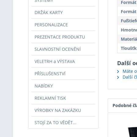
SYSTÉMY
Formát
Formát 
DRŽÁK KARTY
Fußtief
PERSONALIZACE
Hmotnos
PREZENTACE PRODUKTU
Materiá
Tloušťk
SLAVNOSTNÍ OCENĚNÍ
VELETRH a VÝSTAVA
Další 
Máte ot
PŘÍSLUŠENSTVÍ
Další č
NABÍDKY
REKLAMNÍ TISK
Podobné čl
VÝROBKY NA ZAKÁZKU
STOJÍ ZA TO VĚDĚT...