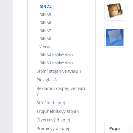
DIN A4
DIN A5
DIN A6
DIN A7
DIN A8
Vizitky
DIN A4 s přihrádkou
DIN A3 s přihrádkou
Stolní stojan ve tvaru T
Plexiglas®
Reklamní displej ve tvaru
Y
Střešní displej
Trojúhelníkový stojan
Čtvercový displej
Prémiový displej
Popis