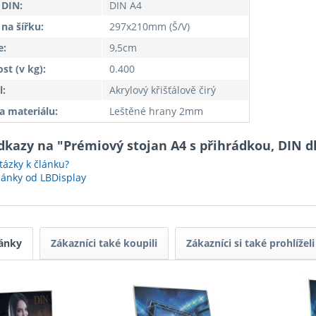
 DIN:
DIN A4
na šířku:
297x210mm (Š/V)
e:
9,5cm
t (v kg):
0.400
l:
Akrylový křišťálově čirý
a materiálu:
Leštěné hrany 2mm
odkazy na "Prémiový stojan A4 s přihrádkou, DIN 
ázky k článku?
lánky od LBDisplay
ánky
Zákazníci také koupili
Zákazníci si také prohlíželi