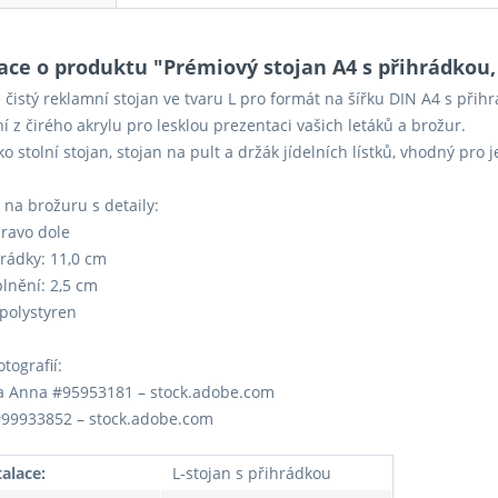
ace o produktu "Prémiový stojan A4 s přihrádkou,
ě čistý reklamní stojan ve tvaru L pro formát na šířku DIN A4 s přih
í z čirého akrylu pro lesklou prezentaci vašich letáků a brožur.
ako stolní stojan, stojan na pult a držák jídelních lístků, vhodný pr
 na brožuru s detaily:
pravo dole
hrádky: 11,0 cm
lnění: 2,5 cm
 polystyren
otografií:
a Anna #95953181 – stock.adobe.com
#99933852 – stock.adobe.com
talace:
L-stojan s přihrádkou