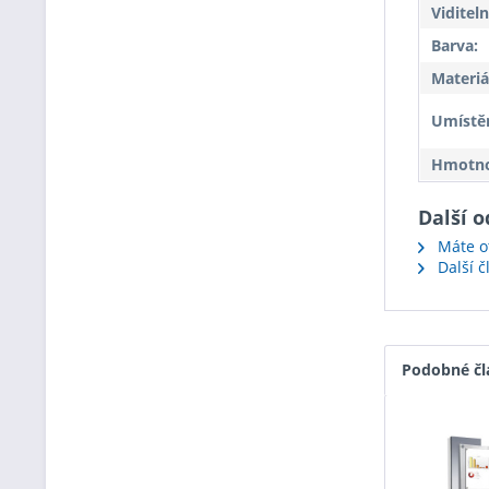
Viditeln
Barva:
Materiá
Umístěn
Hmotnos
Další 
Máte ot
Další 
Podobné čl