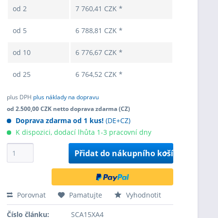
od
2
7 760,41 CZK *
od
5
6 788,81 CZK *
od
10
6 776,67 CZK *
od
25
6 764,52 CZK *
plus DPH
plus náklady na dopravu
od 2.500,00 CZK netto doprava zdarma (CZ)
Doprava zdarma od 1 kus!
(DE+CZ)
K dispozici, dodací lhůta 1-3 pracovní dny
Přidat do
nákupního košíku
Porovnat
Pamatujte
Vyhodnotit
Číslo článku:
SCA15XA4