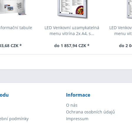
nformační tabule
LED Venkovní uzamykatelná
LED Venkov
menu vitrína 2x A4, s...
menu vitr
03,68 CZK *
do 1 857,94 CZK *
do 2 0
hodu
Informace
O nás
Ochrana osobních údajů
tební podmínky
Impressum