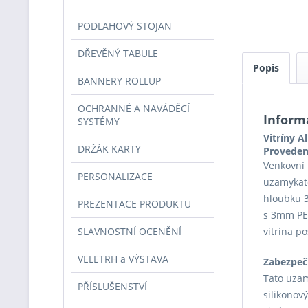
PODLAHOVÝ STOJAN
DŘEVĚNÝ TABULE
Popis
BANNERY ROLLUP
OCHRANNÉ A NAVÁDĚCÍ
Inform
SYSTÉMY
Vitríny 
DRŽÁK KARTY
Proveden
Venkovní 
PERSONALIZACE
uzamykate
hloubku 3
PREZENTACE PRODUKTU
s 3mm PET
SLAVNOSTNÍ OCENĚNÍ
vitrína p
VELETRH a VÝSTAVA
Zabezpeč
Tato uzam
PŘÍSLUŠENSTVÍ
silikonov