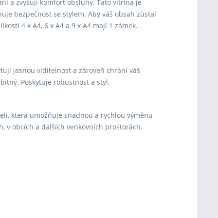
ní a zvyšují komfort obsluhy. Tato vitrína je
binuje bezpečnost se stylem. Aby váš obsah zůstal
osti 4 x A4, 6 x A4 a 9 x A4 mají 1 zámek.
jí jasnou viditelnost a zároveň chrání váš
bitný. Poskytuje robustnost a styl.
celi, která umožňuje snadnou a rychlou výměnu
ch, v obcích a dalších venkovních prostorách.