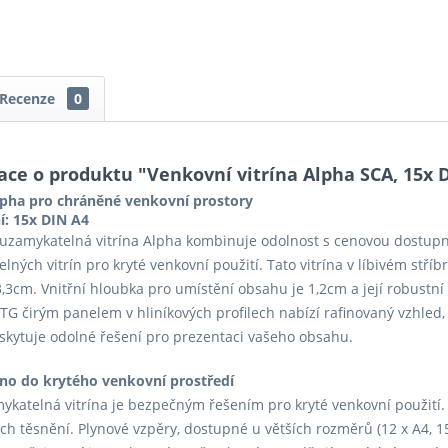
Recenze
0
ace o produktu "Venkovní vitrína Alpha SCA, 15x
Alpha pro chráněné venkovní prostory
í: 15x DIN A4
uzamykatelná vitrína Alpha kombinuje odolnost s cenovou dostupn
lných vitrín pro kryté venkovní použití. Tato vitrína v líbivém stř
,3cm. Vnitřní hloubka pro umístění obsahu je 1,2cm a její robustní 
G čirým panelem v hliníkových profilech nabízí rafinovaný vzhled, k
oskytuje odolné řešení pro prezentaci vašeho obsahu.
no do krytého venkovní prostředí
ykatelná vitrína je bezpečným řešením pro kryté venkovní použití.
ých těsnění. Plynové vzpěry, dostupné u větších rozměrů (12 x A4, 1