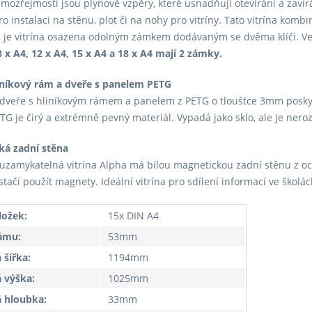
Samozřejmostí jsou plynové vzpěry, které usnadňují otevírání a zavírá
o instalaci na stěnu, plot či na nohy pro vitríny. Tato vitrína kom
, je vitrína osazena odolným zámkem dodávaným se dvěma klíči. Velik
8 x A4, 12 x A4, 15 x A4 a 18 x A4 mají 2 zámky.
iníkový rám a dveře s panelem PETG
dveře s hliníkovým rámem a panelem z PETG o tloušťce 3mm poskytu
TG je čirý a extrémně pevný materiál. Vypadá jako sklo, ale je neroz
ká zadní stěna
uzamykatelná vitrína Alpha má bílou magnetickou zadní stěnu z o
stačí použít magnety. Ideální vitrína pro sdílení informací ve školá
ložek:
15x DIN A4
rámu:
53mm
 šířka:
1194mm
 výška:
1025mm
 hloubka:
33mm