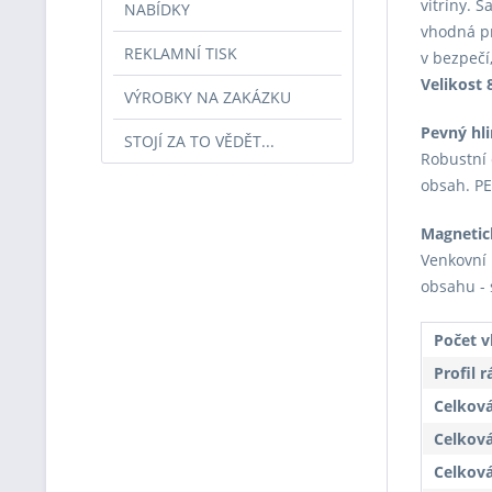
vitríny. 
NABÍDKY
vhodná pr
REKLAMNÍ TISK
v bezpečí
Velikost 
VÝROBKY NA ZAKÁZKU
Pevný hl
STOJÍ ZA TO VĚDĚT...
Robustní 
obsah. PE
Magnetic
Venkovní 
obsahu - 
Počet v
Profil 
Celková
Celková
Celková