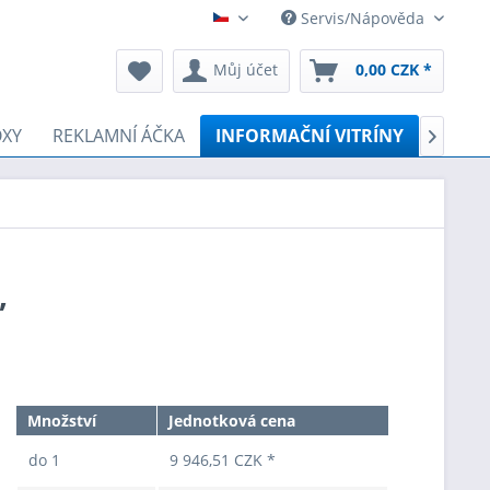
Servis/Nápověda
Čeština
Můj účet
0,00 CZK *
OXY
REKLAMNÍ ÁČKA
INFORMAČNÍ VITRÍNY
PODLA

,
Množství
Jednotková cena
do
1
9 946,51 CZK *