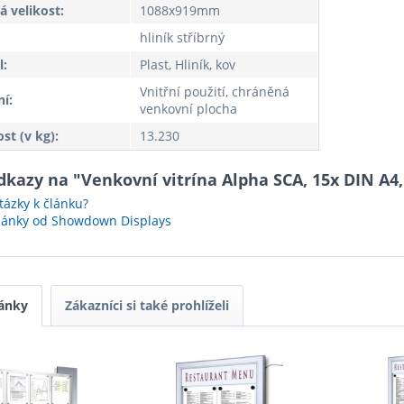
á velikost:
1088x919mm
hliník stříbrný
l:
Plast, Hliník, kov
Vnitřní použití, chráněná
í:
venkovní plocha
t (v kg):
13.230
odkazy na "Venkovní vitrína Alpha SCA, 15x DIN A
ázky k článku?
články od Showdown Displays
ánky
Zákazníci si také prohlíželi