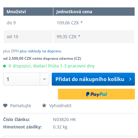
Množství
Jednotková cena
do
9
109,06 CZK *
od
10
99,35 CZK *
plus DPH
plus náklady na dopravu
od 2.500,00 CZK netto doprava zdarma (CZ)
K dispozici, dodací lhůta 1-3 pracovní dny
Přidat do
nákupního košíku
Pamatujte
Vyhodnotit
Číslo článku:
N03820-HK
Hmotnost zásilky:
0.32 kg