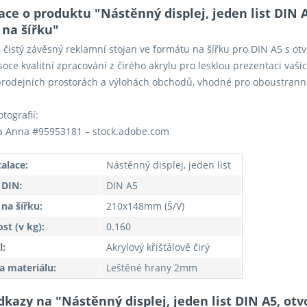
ce o produktu "Nástěnný displej, jeden list DIN A
 na šířku"
ě čistý závěsný reklamní stojan ve formátu na šířku pro DIN A5 s o
ysoce kvalitní zpracování z čirého akrylu pro lesklou prezentaci vaši
prodejních prostorách a výlohách obchodů, vhodné pro oboustrann
otografií:
a Anna #95953181 – stock.adobe.com
talace:
Nástěnný displej, jeden list
 DIN:
DIN A5
na šířku:
210x148mm (Š/V)
t (v kg):
0.160
l:
Akrylový křišťálově čirý
a materiálu:
Leštěné hrany 2mm
dkazy na "Nástěnný displej, jeden list DIN A5, ot