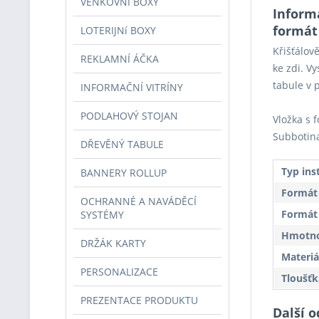
VENKOVNÍ BOXY
Informa
formát
LOTERIJNí BOXY
Křišťálov
REKLAMNÍ ÁČKA
ke zdi. V
tabule v 
INFORMAČNÍ VITRÍNY
PODLAHOVÝ STOJAN
Vložka s f
Subbotin
DŘEVĚNÝ TABULE
Typ ins
BANNERY ROLLUP
Formát
OCHRANNÉ A NAVÁDĚCÍ
Formát 
SYSTÉMY
Hmotnos
DRŽÁK KARTY
Materiá
PERSONALIZACE
Tloušťk
PREZENTACE PRODUKTU
Další o