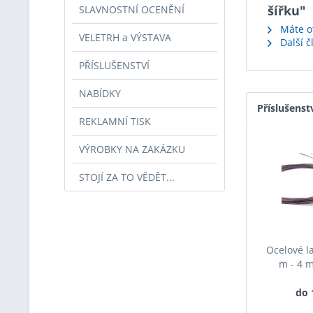
šířku"
SLAVNOSTNÍ OCENĚNÍ
Máte ot
VELETRH a VÝSTAVA
Další č
PŘÍSLUŠENSTVÍ
NABÍDKY
Příslušenst
REKLAMNÍ TISK
VÝROBKY NA ZAKÁZKU
STOJÍ ZA TO VĚDĚT...
Ocelové l
m - 4 m
do 