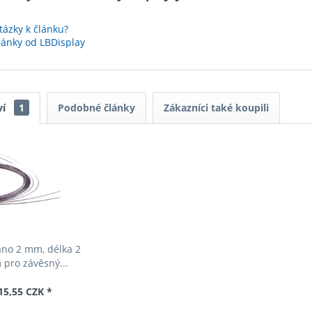
ázky k článku?
lánky od LBDisplay
ví
1
Podobné články
Zákazníci také koupili
ano 2 mm, délka 2
 pro závěsný...
15,55 CZK *