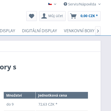
Servis/Nápověda
Čeština
Můj účet
0,00 CZK *
 DISPLAY
DIGITÁLNÍ DISPLAY
VENKOVNÍ BOXY
LOTE

ory s
Množství
Jednotková cena
do
9
72,63 CZK *