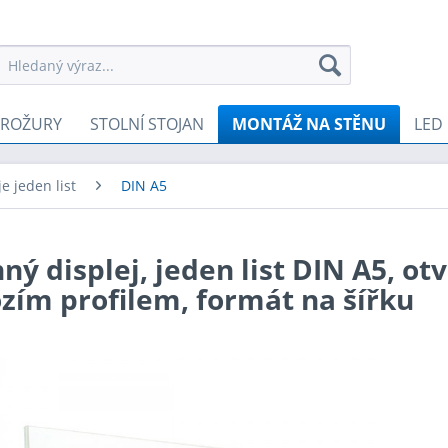
BROŽURY
STOLNÍ STOJAN
MONTÁŽ NA STĚNU
LED
e jeden list
DIN A5
ý displej, jeden list DIN A5, otv
zím profilem, formát na šířku