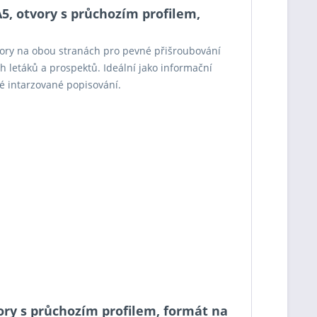
5, otvory s průchozím profilem,
tvory na obou stranách pro pevné přišroubování
ch letáků a prospektů. Ideální jako informační
é intarzované popisování.
vory s průchozím profilem, formát na