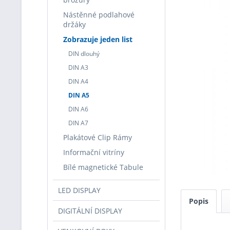
Nástěnné podlahové
držáky
Zobrazuje jeden list
DIN dlouhý
DIN A3
DIN A4
DIN A5
DIN A6
DIN A7
Plakátové Clip Rámy
Informační vitríny
Bílé magnetické Tabule
LED DISPLAY
Popis
DIGITÁLNÍ DISPLAY