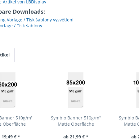
 Artikel von LBDisplay
bare Downloads:
ng Vorlage / Tisk šablony vysvětlení
rlage / Tisk šablony
tikel
Banner 510g/m²
Symbio Banner 510g/m²
Symbio B
e Oberfläche
Matte Oberfläche
Matte O
x200cm...
85x200cm...
 19,49 € *
ab 21,99 € *
ab 