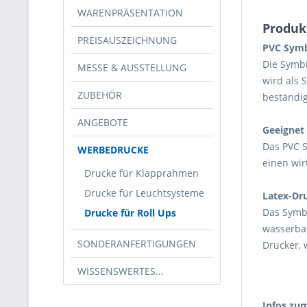
WARENPRÄSENTATION
Produk
PREISAUSZEICHNUNG
PVC Symb
Die Symbi
MESSE & AUSSTELLUNG
wird als 
ZUBEHÖR
beständig
ANGEBOTE
Geeignet 
Das PVC S
WERBEDRUCKE
einen wir
Drucke für Klapprahmen
Drucke für Leuchtsysteme
Latex-Dr
Das Symb
Drucke für Roll Ups
wasserbas
SONDERANFERTIGUNGEN
Drucker, 
WISSENSWERTES...
Infos zu