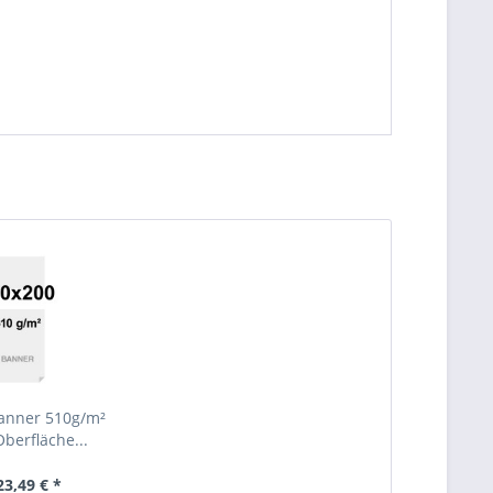
anner 510g/m²
berfläche...
23,49 € *