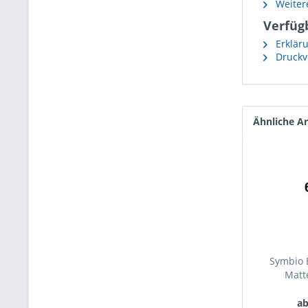
Weitere
Verfüg
Erkläru
Druckvo
Ähnliche Ar
Symbio 
Matt
60
ab