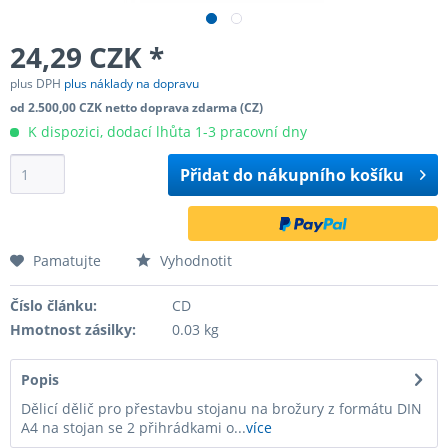
24,29 CZK *
plus DPH
plus náklady na dopravu
od 2.500,00 CZK netto doprava zdarma (CZ)
K dispozici, dodací lhůta 1-3 pracovní dny
Přidat do
nákupního košíku
Pamatujte
Vyhodnotit
Číslo článku:
CD
Hmotnost zásilky:
0.03 kg
Popis
Dělicí dělič pro přestavbu stojanu na brožury z formátu DIN
A4 na stojan se 2 přihrádkami o...
více