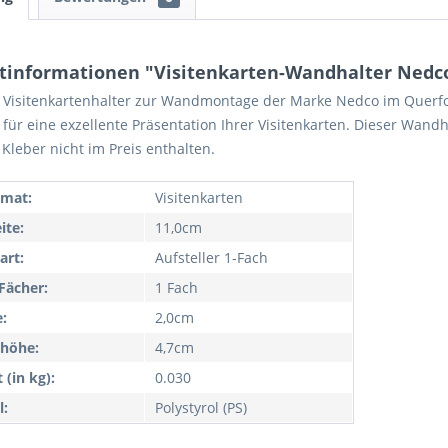
tinformationen "Visitenkarten-Wandhalter Ned
r Visitenkartenhalter zur Wandmontage der Marke Nedco im Querf
l für eine exzellente Präsentation Ihrer Visitenkarten. Dieser Wa
. Kleber nicht im Preis enthalten.
rmat:
Visitenkarten
ite:
11,0cm
art:
Aufsteller 1-Fach
Fächer:
1 Fach
e:
2,0cm
höhe:
4,7cm
 (in kg):
0.030
l:
Polystyrol (PS)