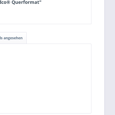
edco® Querformat"
ls angesehen