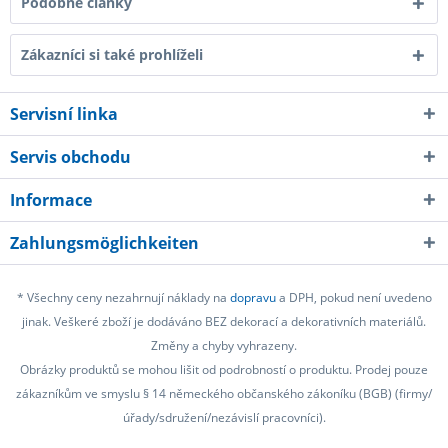
Podobné články
Zákazníci si také prohlíželi
Servisní linka
Servis obchodu
Informace
Zahlungsmöglichkeiten
* Všechny ceny nezahrnují náklady na
dopravu
a DPH, pokud není uvedeno
jinak. Veškeré zboží je dodáváno BEZ dekorací a dekorativních materiálů.
Změny a chyby vyhrazeny.
Obrázky produktů se mohou lišit od podrobností o produktu. Prodej pouze
zákazníkům ve smyslu § 14 německého občanského zákoníku (BGB) (firmy/
úřady/sdružení/nezávislí pracovníci).