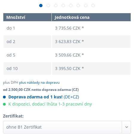
Množství
Jednotková cena
do
1
3 735,56 CZK *
od
2
3 623,83 CZK *
od
5
3 509,66 CZK *
od
10
3 395,50 CZK *
plus DPH
plus náklady na dopravu
od 2.500,00 CZK netto doprava zdarma (CZ)
Doprava zdarma od 1 kus!
(DE+CZ)
K dispozici, dodací lhůta 1-3 pracovní dny
Zertifikat: