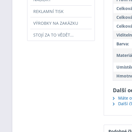
Celková
REKLAMNÍ TISK
Celková
VÝROBKY NA ZAKÁZKU
Celková
STOJÍ ZA TO VĚDĚT...
Viditeln
Barva:
Materiá
Umístěn
Hmotnos
Další o
Máte ot
Další 
Podobné čl