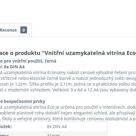
Recenze
0
ace o produktu "Vnitřní uzamykatelná vitrína Eco 
co pro vnitřní použití,
černá
í: 8x DIN A4
vá uzamykatelná vitrína Economy nabízí cenově výhodné řešení pro va
 stříbrné nebo klasické černé barvě a nabízí jednoduchý svěží desig
bsah je 1,2cm. Šířka profilu je 3,1cm. Jedná se o praktickou volbu d
t s moderním vzhledem. Velikosti 9 x A4 a 12 A4 jsou vybaveny d
é bezpečnostní prvky
vá uzamykatelná vitrína Eco je určena pro použití v interiérech, d
aoblené plastové rohy dotváří nejen elegantní vzhled, ale přispívají
, školy a veřejné prostory, která kombinuje cenovou dostupnost a p
ložek:
8x DIN A4
rámu:
31mm