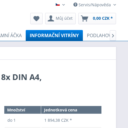
Servis/Nápověda
Čeština
Můj účet
0,00 CZK *
AMNÍ ÁČKA
INFORMAČNÍ VITRÍNY
PODLAHOVÝ STOJ

 8x DIN A4,
Množství
Jednotková cena
do
1
1 894,38 CZK *