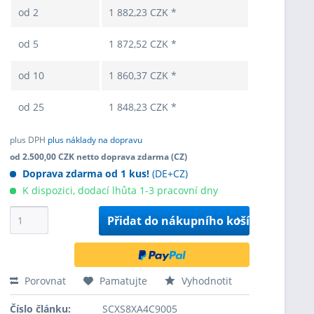
od
2
1 882,23 CZK *
od
5
1 872,52 CZK *
od
10
1 860,37 CZK *
od
25
1 848,23 CZK *
plus DPH
plus náklady na dopravu
od 2.500,00 CZK netto doprava zdarma (CZ)
Doprava zdarma od 1 kus!
(DE+CZ)
K dispozici, dodací lhůta 1-3 pracovní dny
Přidat do
nákupního košíku
Porovnat
Pamatujte
Vyhodnotit
Číslo článku:
SCXS8XA4C9005