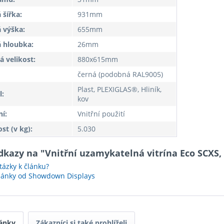
 šířka:
931mm
 výška:
655mm
 hloubka:
26mm
á velikost:
880x615mm
černá (podobná RAL9005)
Plast, PLEXIGLAS®, Hliník,
l:
kov
í:
Vnitřní použití
t (v kg):
5.030
dkazy na "Vnitřní uzamykatelná vitrína Eco SCXS,
ázky k článku?
články od Showdown Displays
ánky
Zákazníci si také prohlíželi