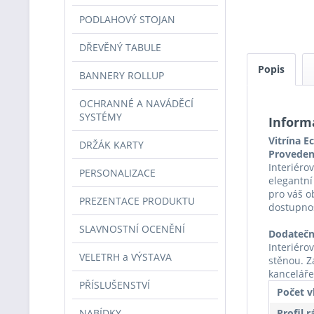
PODLAHOVÝ STOJAN
DŘEVĚNÝ TABULE
Popis
BANNERY ROLLUP
OCHRANNÉ A NAVÁDĚCÍ
SYSTÉMY
Inform
Vitrína E
DRŽÁK KARTY
Proveden
Interiéro
PERSONALIZACE
elegantní
pro váš o
PREZENTACE PRODUKTU
dostupnos
SLAVNOSTNÍ OCENĚNÍ
Dodatečn
Interiéro
VELETRH a VÝSTAVA
stěnou. Z
kanceláře
PŘÍSLUŠENSTVÍ
Počet v
NABÍDKY
Profil 