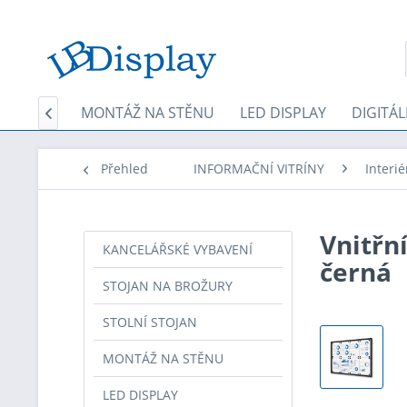
 STOJAN
MONTÁŽ NA STĚNU
LED DISPLAY
DIGITÁL

Přehled
INFORMAČNÍ VITRÍNY
Interié
Vnitřn
KANCELÁŘSKÉ VYBAVENÍ
černá
STOJAN NA BROŽURY
STOLNÍ STOJAN
MONTÁŽ NA STĚNU
LED DISPLAY