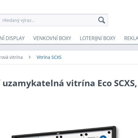
NÍ DISPLAY
VENKOVNÍ BOXY
LOTERIJNí BOXY
REKL
rová vitrína
Vitrína SCXS
í uzamykatelná vitrína Eco SCXS,