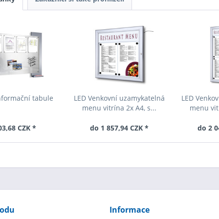
nformační tabule
LED Venkovní uzamykatelná
LED Venkov
menu vitrína 2x A4, s...
menu vitr
03,68 CZK *
do 1 857,94 CZK *
do 2 0
hodu
Informace