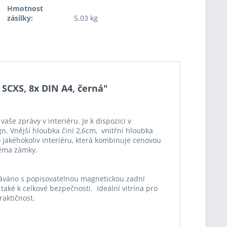
Hmotnost
zásilky:
5.03 kg
SCXS, 8x DIN A4, černá"
še zprávy v interiéru. Je k dispozici v
n. Vnější hloubka činí 2,6cm, vnitřní hloubka
o jakéhokoliv interiéru, která kombinuje cenovou
věma zámky.
odáváno s popisovatelnou magnetickou zadní
 také k celkové bezpečnosti. Ideální vitrína pro
raktičnost.