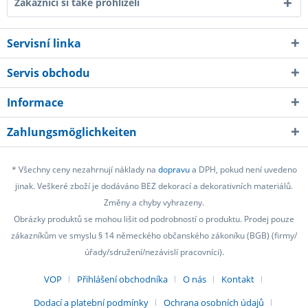
Zákazníci si také prohlíželi
Servisní linka
Servis obchodu
Informace
Zahlungsmöglichkeiten
* Všechny ceny nezahrnují náklady na
dopravu
a DPH, pokud není uvedeno
jinak. Veškeré zboží je dodáváno BEZ dekorací a dekorativních materiálů.
Změny a chyby vyhrazeny.
Obrázky produktů se mohou lišit od podrobností o produktu. Prodej pouze
zákazníkům ve smyslu § 14 německého občanského zákoníku (BGB) (firmy/
úřady/sdružení/nezávislí pracovníci).
VOP
Přihlášení obchodníka
O nás
Kontakt
Dodací a platební podmínky
Ochrana osobních údajů