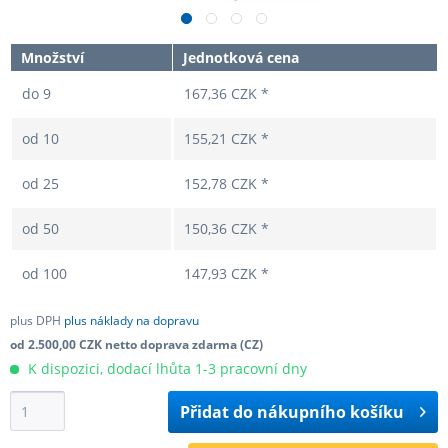
Množství
Jednotková cena
do
9
167,36 CZK *
od
10
155,21 CZK *
od
25
152,78 CZK *
od
50
150,36 CZK *
od
100
147,93 CZK *
plus DPH
plus náklady na dopravu
od 2.500,00 CZK netto doprava zdarma (CZ)
K dispozici, dodací lhůta 1-3 pracovní dny
Přidat do
nákupního košíku