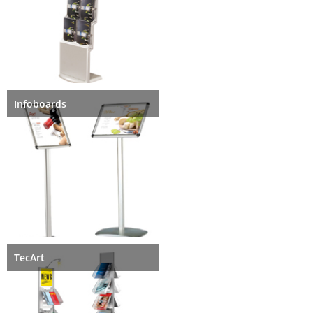
Infoboards
TecArt