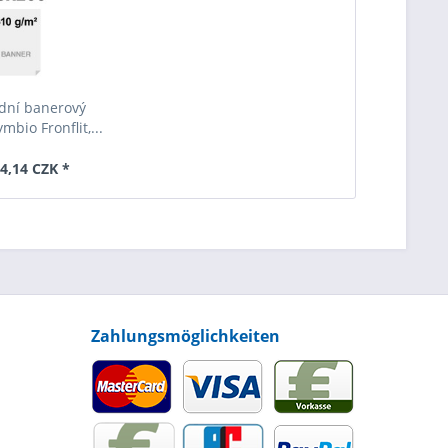
dní banerový
mbio Fronflit,...
4,14 CZK *
Zahlungsmöglichkeiten