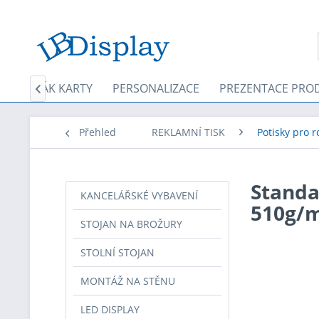
DRŽÁK KARTY
PERSONALIZACE
PREZENTACE PRO

Přehled
REKLAMNÍ TISK
Potisky pro r
Standa
KANCELÁŘSKÉ VYBAVENÍ
510g/m
STOJAN NA BROŽURY
STOLNÍ STOJAN
MONTÁŽ NA STĚNU
LED DISPLAY