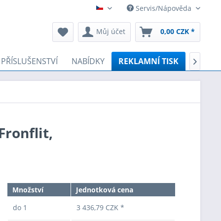
Servis/Nápověda
Čeština
Můj účet
0,00 CZK *
PŘÍSLUŠENSTVÍ
NABÍDKY
REKLAMNÍ TISK
STOJÍ Z

ronflit,
Množství
Jednotková cena
do
1
3 436,79 CZK *