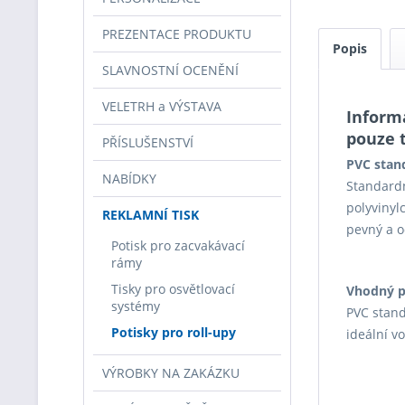
PREZENTACE PRODUKTU
Popis
SLAVNOSTNÍ OCENĚNÍ
VELETRH a VÝSTAVA
Inform
pouze t
PŘÍSLUŠENSTVÍ
PVC stan
NABÍDKY
Standardn
polyvinyl
REKLAMNÍ TISK
pevný a o
Potisk pro zacvakávací
rámy
Tisky pro osvětlovací
Vhodný p
systémy
PVC stand
Potisky pro roll-upy
ideální v
VÝROBKY NA ZAKÁZKU