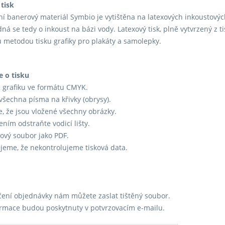
tisk
í banerový materiál Symbio je vytištěna na latexových inkoustovýc
dná se tedy o inkoust na bázi vody. Latexový tisk, plně vytvrzený z t
 metodou tisku grafiky pro plakáty a samolepky.
e o tisku
e grafiku ve formátu CMYK.
všechna písma na křivky (obrysy).
se, že jsou vložené všechny obrázky.
ením odstraňte vodicí lišty.
skový soubor jako PDF.
eme, že nekontrolujeme tisková data.
ení objednávky nám můžete zaslat tištěný soubor.
ormace budou poskytnuty v potvrzovacím e-mailu.