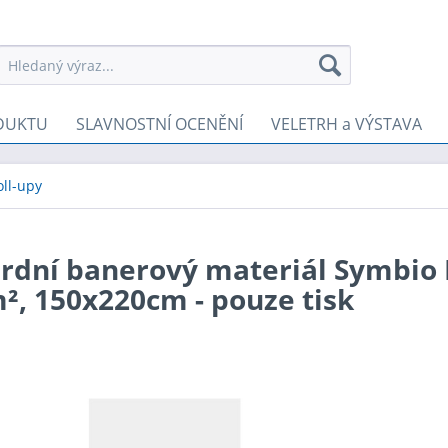
DUKTU
SLAVNOSTNÍ OCENĚNÍ
VELETRH a VÝSTAVA
oll-upy
rdní banerový materiál Symbio F
², 150x220cm - pouze tisk