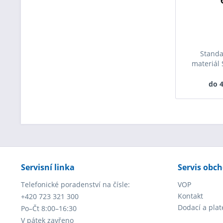
Standa
materiál S
do 4
Servisní linka
Servis obc
Telefonické poradenství na čísle:
VOP
Kontakt
+420 723 321 300
Dodací a pla
Po–Čt 8:00–16:30
V pátek zavřeno