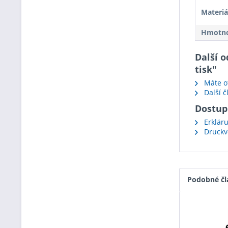
Materiá
Hmotnos
Další 
tisk"
Máte ot
Další č
Dostup
Erkläru
Druckvo
Podobné čl