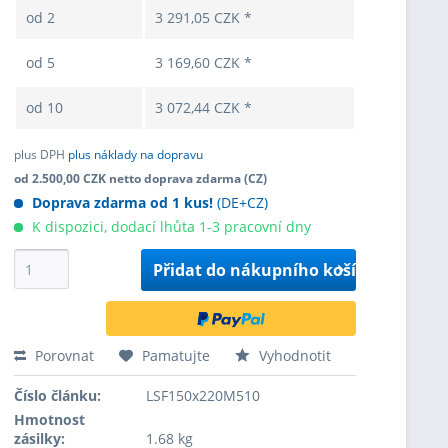
od
2
3 291,05 CZK *
od
5
3 169,60 CZK *
od
10
3 072,44 CZK *
plus DPH
plus náklady na dopravu
od 2.500,00 CZK netto doprava zdarma (CZ)
Doprava zdarma od 1 kus!
(DE+CZ)
K dispozici, dodací lhůta 1-3 pracovní dny
Přidat do
nákupního košíku
Porovnat
Pamatujte
Vyhodnotit
Číslo článku:
LSF150x220M510
Hmotnost
zásilky:
1.68 kg