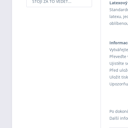
STOJÍ ZA TO VĚDĚT...
Latexový 
Standardn
latexu, je
oblíbenou
Informac
Vytvářejt
Převeďte 
Ujistěte 
Před ulož
Uložit ti
Upozorňuj
Po dokonč
Další inf