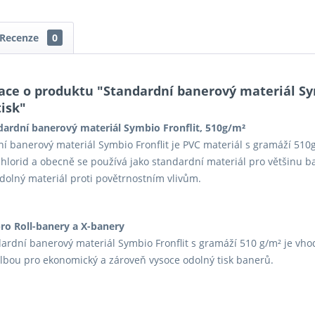
Recenze
0
ace o produktu "Standardní banerový materiál Sym
isk"
dardní banerový materiál Symbio Fronflit, 510g/m²
í banerový materiál Symbio Fronflit je PVC materiál s gramáží 51
chlorid a obecně se používá jako standardní materiál pro většinu ba
dolný materiál proti povětrnostním vlivům.
ro Roll-banery a X-banery
ardní banerový materiál Symbio Fronflit s gramáží 510 g/m² je vho
olbou pro ekonomický a zároveň vysoce odolný tisk banerů.