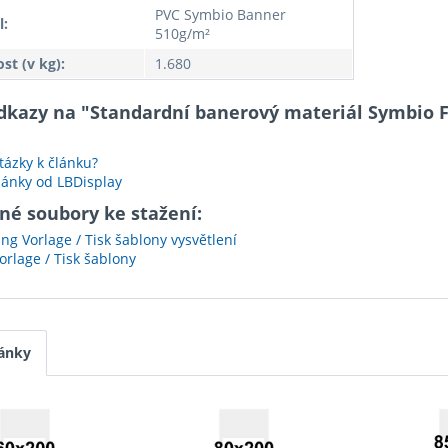
PVC Symbio Banner
l:
510g/m²
t (v kg):
1.680
odkazy na "Standardní banerový materiál Symbio Fr
ázky k článku?
lánky od LBDisplay
né soubory ke stažení:
ng Vorlage / Tisk šablony vysvětlení
rlage / Tisk šablony
ánky