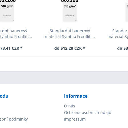
rdní banerový
Standardní banerový
Standar
ymbio Fronflit,...
materiál Symbio Fronflit,...
materiál Sy
73,41 CZK *
do 512,28 CZK *
do 53
hodu
Informace
O nás
Ochrana osobních údajů
tební podmínky
Impressum