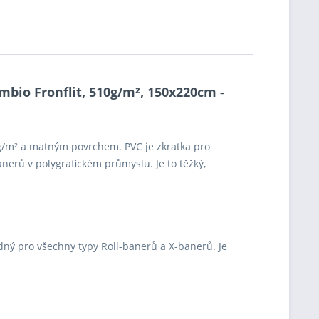
bio Fronflit, 510g/m², 150x220cm -
0g/m² a matným povrchem. PVC je zkratka pro
nerů v polygrafickém průmyslu. Je to těžký,
dný pro všechny typy Roll-banerů a X-banerů. Je