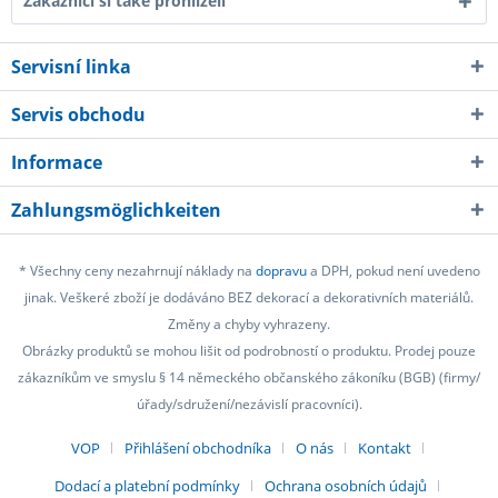
Zákazníci si také prohlíželi
Servisní linka
Servis obchodu
Informace
Zahlungsmöglichkeiten
* Všechny ceny nezahrnují náklady na
dopravu
a DPH, pokud není uvedeno
jinak. Veškeré zboží je dodáváno BEZ dekorací a dekorativních materiálů.
Změny a chyby vyhrazeny.
Obrázky produktů se mohou lišit od podrobností o produktu. Prodej pouze
zákazníkům ve smyslu § 14 německého občanského zákoníku (BGB) (firmy/
úřady/sdružení/nezávislí pracovníci).
VOP
Přihlášení obchodníka
O nás
Kontakt
Dodací a platební podmínky
Ochrana osobních údajů