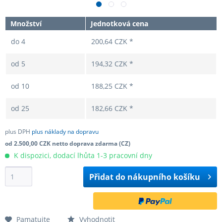
Množství
Jednotková cena
do
4
200,64 CZK *
od
5
194,32 CZK *
od
10
188,25 CZK *
od
25
182,66 CZK *
plus DPH
plus náklady na dopravu
od 2.500,00 CZK netto doprava zdarma (CZ)
K dispozici, dodací lhůta 1-3 pracovní dny
Přidat do
nákupního košíku
Pamatujte
Vyhodnotit