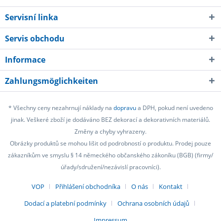
Servisní linka
Servis obchodu
Informace
Zahlungsmöglichkeiten
* Všechny ceny nezahrnují náklady na
dopravu
a DPH, pokud není uvedeno
jinak. Veškeré zboží je dodáváno BEZ dekorací a dekorativních materiálů.
Změny a chyby vyhrazeny.
Obrázky produktů se mohou lišit od podrobností o produktu. Prodej pouze
zákazníkům ve smyslu § 14 německého občanského zákoníku (BGB) (firmy/
úřady/sdružení/nezávislí pracovníci).
VOP
Přihlášení obchodníka
O nás
Kontakt
Dodací a platební podmínky
Ochrana osobních údajů
Impressum