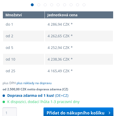
Množství
Jednotková cena
do
1
4 286,94 CZK *
od
2
4 262,65 CZK *
od
5
4 252,94 CZK *
od
10
4 238,36 CZK *
od
25
4 165,49 CZK *
plus DPH
plus náklady na dopravu
od 2.500,00 CZK netto doprava zdarma (CZ)
Doprava zdarma od 1 kus!
(DE+CZ)
K dispozici, dodací lhůta 1-3 pracovní dny
Přidat do
nákupního košíku