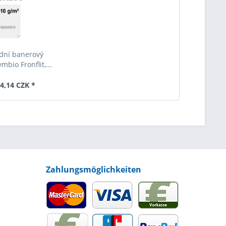
dní banerový
mbio Fronflit,...
4,14 CZK *
Zahlungsmöglichkeiten