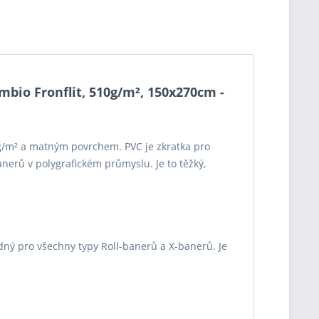
bio Fronflit, 510g/m², 150x270cm -
0g/m² a matným povrchem. PVC je zkratka pro
nerů v polygrafickém průmyslu. Je to těžký,
dný pro všechny typy Roll-banerů a X-banerů. Je