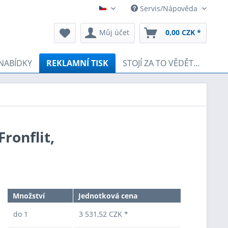
Servis/Nápověda
Čeština
Můj účet
0,00 CZK *
NABÍDKY
REKLAMNÍ TISK
STOJÍ ZA TO VĚDĚT...
ronflit,
Množství
Jednotková cena
do
1
3 531,52 CZK *