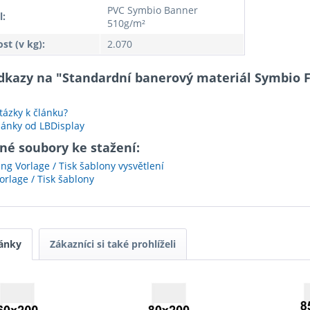
PVC Symbio Banner
l:
510g/m²
t (v kg):
2.070
odkazy na "Standardní banerový materiál Symbio Fr
ázky k článku?
lánky od LBDisplay
né soubory ke stažení:
ng Vorlage / Tisk šablony vysvětlení
rlage / Tisk šablony
ánky
Zákazníci si také prohlíželi