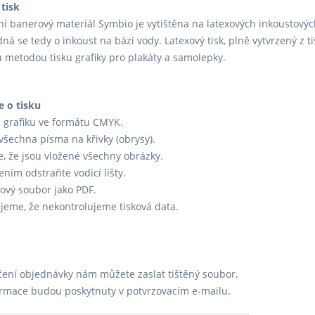
tisk
í banerový materiál Symbio je vytištěna na latexových inkoustovýc
dná se tedy o inkoust na bázi vody. Latexový tisk, plně vytvrzený z t
 metodou tisku grafiky pro plakáty a samolepky.
e o tisku
e grafiku ve formátu CMYK.
všechna písma na křivky (obrysy).
se, že jsou vložené všechny obrázky.
ením odstraňte vodicí lišty.
skový soubor jako PDF.
eme, že nekontrolujeme tisková data.
ení objednávky nám můžete zaslat tištěný soubor.
ormace budou poskytnuty v potvrzovacím e-mailu.