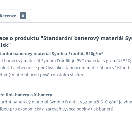
Recenze
0
ace o produktu "Standardní banerový materiál Sym
isk"
dardní banerový materiál Symbio Fronflit, 510g/m²
í banerový materiál Symbio Fronflit je PVC materiál s gramáží 51
chlorid a obecně se používá jako standardní materiál pro většinu ba
dolný materiál proti povětrnostním vlivům.
ro Roll-banery a X-banery
ardní banerový materiál Symbio Fronflit s gramáží 510 g/m² je vho
olbou pro ekonomický a zároveň vysoce odolný tisk banerů.