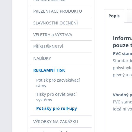
PREZENTACE PRODUKTU
Popis
SLAVNOSTNÍ OCENĚNÍ
VELETRH a VÝSTAVA
Inform
pouze t
PŘÍSLUŠENSTVÍ
PVC stan
NABÍDKY
Standardn
polyvinyl
REKLAMNÍ TISK
pevný a o
Potisk pro zacvakávací
rámy
Tisky pro osvětlovací
Vhodný p
systémy
PVC stand
Potisky pro roll-upy
ideální v
VÝROBKY NA ZAKÁZKU