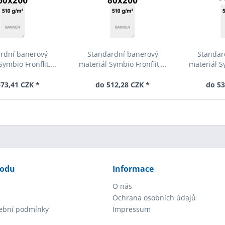
rdní banerový
Standardní banerový
Standar
ymbio Fronflit,...
materiál Symbio Fronflit,...
materiál Sy
73,41 CZK *
do 512,28 CZK *
do 53
hodu
Informace
O nás
Ochrana osobních údajů
tební podmínky
Impressum