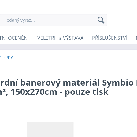
TNÍ OCENĚNÍ
VELETRH a VÝSTAVA
PŘÍSLUŠENSTVÍ
oll-upy
rdní banerový materiál Symbio F
², 150x270cm - pouze tisk