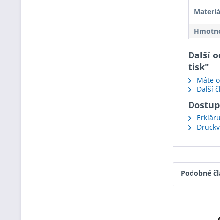
Materiá
Hmotnos
Další 
tisk"
Máte ot
Další č
Dostup
Erkläru
Druckvo
Podobné čl