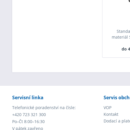
Standa
materiál S
do 4
Servisní linka
Servis obc
Telefonické poradenství na čísle:
VOP
Kontakt
+420 723 321 300
Dodací a pla
Po–Čt 8:00–16:30
V pátek zavřeno