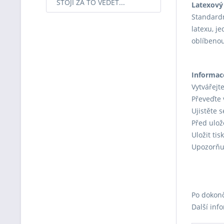
STOJÍ ZA TO VĚDĚT...
Latexový 
Standardn
latexu, je
oblíbenou
Informac
Vytvářejt
Převeďte 
Ujistěte 
Před ulož
Uložit ti
Upozorňuj
Po dokonč
Další inf