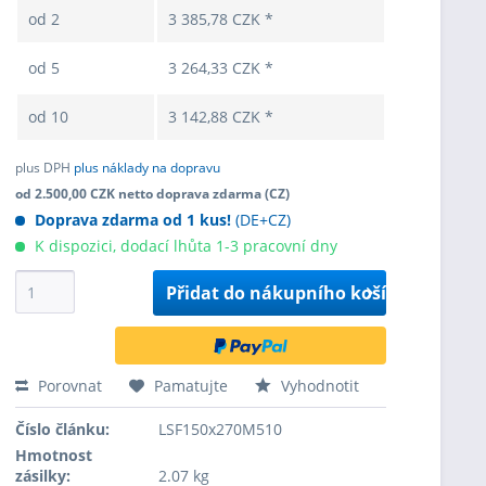
od
2
3 385,78 CZK *
od
5
3 264,33 CZK *
od
10
3 142,88 CZK *
plus DPH
plus náklady na dopravu
od 2.500,00 CZK netto doprava zdarma (CZ)
Doprava zdarma od 1 kus!
(DE+CZ)
K dispozici, dodací lhůta 1-3 pracovní dny
Přidat do
nákupního košíku
Porovnat
Pamatujte
Vyhodnotit
Číslo článku:
LSF150x270M510
Hmotnost
zásilky:
2.07 kg