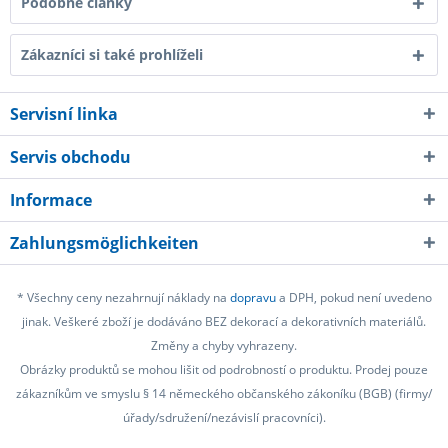
Podobné články
Zákazníci si také prohlíželi
Servisní linka
Servis obchodu
Informace
Zahlungsmöglichkeiten
* Všechny ceny nezahrnují náklady na
dopravu
a DPH, pokud není uvedeno
jinak. Veškeré zboží je dodáváno BEZ dekorací a dekorativních materiálů.
Změny a chyby vyhrazeny.
Obrázky produktů se mohou lišit od podrobností o produktu. Prodej pouze
zákazníkům ve smyslu § 14 německého občanského zákoníku (BGB) (firmy/
úřady/sdružení/nezávislí pracovníci).