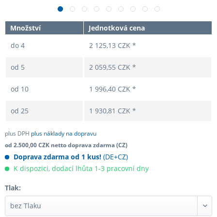
Množství
Jednotková cena
do
4
2 125,13 CZK *
od
5
2 059,55 CZK *
od
10
1 996,40 CZK *
od
25
1 930,81 CZK *
plus DPH
plus náklady na dopravu
od 2.500,00 CZK netto doprava zdarma (CZ)
Doprava zdarma od 1 kus!
(DE+CZ)
K dispozici, dodací lhůta 1-3 pracovní dny
Tlak: