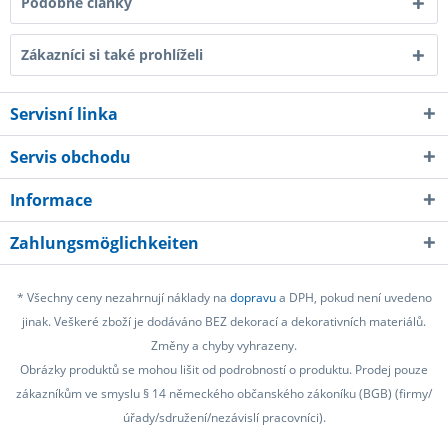
Podobné články
Zákazníci si také prohlíželi
Servisní linka
Servis obchodu
Informace
Zahlungsmöglichkeiten
* Všechny ceny nezahrnují náklady na
dopravu
a DPH, pokud není uvedeno
jinak. Veškeré zboží je dodáváno BEZ dekorací a dekorativních materiálů.
Změny a chyby vyhrazeny.
Obrázky produktů se mohou lišit od podrobností o produktu. Prodej pouze
zákazníkům ve smyslu § 14 německého občanského zákoníku (BGB) (firmy/
úřady/sdružení/nezávislí pracovníci).