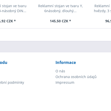
 stojan ve tvaru
Reklamní stojan ve tvaru Y,
Reklamní 
3-násobný DIN...
6násobný, dlouhý...
hvězdy, 3 
,92 CZK *
145,50 CZK *
96,
hodu
Informace
O nás
Ochrana osobních údajů
tební podmínky
Impressum