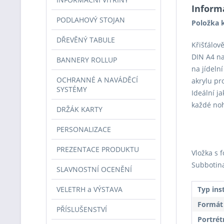
Inform
PODLAHOVÝ STOJAN
Položka k
DŘEVĚNÝ TABULE
Křišťálově
DIN A4 na
BANNERY ROLLUP
na jídeln
OCHRANNÉ A NAVÁDĚCÍ
akrylu pr
SYSTÉMY
Ideální ja
každé noh
DRŽÁK KARTY
PERSONALIZACE
PREZENTACE PRODUKTU
Vložka s f
Subbotin
SLAVNOSTNÍ OCENĚNÍ
VELETRH a VÝSTAVA
Typ ins
Formát
PŘÍSLUŠENSTVÍ
Portrét