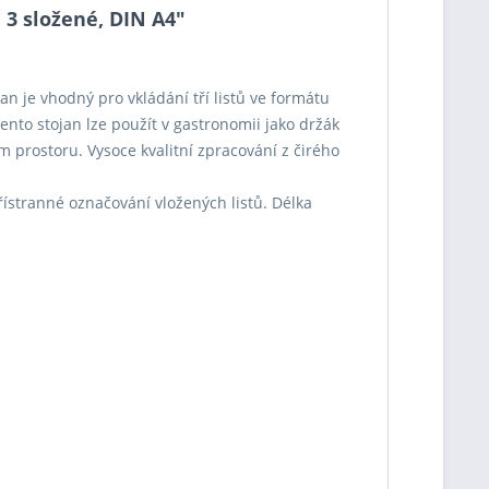
 3 složené, DIN A4"
jan je vhodný pro vkládání tří listů ve formátu
nto stojan lze použít v gastronomii jako držák
ím prostoru. Vysoce kvalitní zpracování z čirého
 třístranné označování vložených listů. Délka