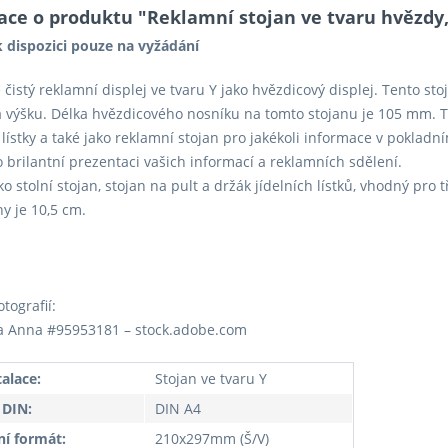
ace o produktu "Reklamní stojan ve tvaru hvězdy,
 dispozici pouze na vyžádání
 čistý reklamní displej ve tvaru Y jako hvězdicový displej. Tento sto
 výšku. Délka hvězdicového nosníku na tomto stojanu je 105 mm. Te
í lístky a také jako reklamní stojan pro jakékoli informace v pokladn
o brilantní prezentaci vašich informací a reklamních sdělení.
ko stolní stojan, stojan na pult a držák jídelních lístků, vhodný pro
y je 10,5 cm.
otografií:
a Anna #95953181 – stock.adobe.com
talace:
Stojan ve tvaru Y
 DIN:
DIN A4
ní formát:
210x297mm (Š/V)