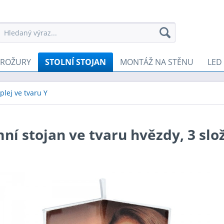
BROŽURY
STOLNÍ STOJAN
MONTÁŽ NA STĚNU
LED
plej ve tvaru Y
ní stojan ve tvaru hvězdy, 3 slo