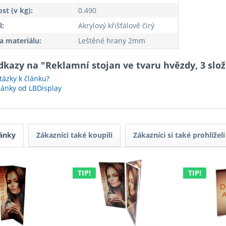
t (v kg):
0.490
l:
Akrylový křišťálově čirý
a materiálu:
Leštěné hrany 2mm
dkazy na "Reklamní stojan ve tvaru hvězdy, 3 slo
ázky k článku?
lánky od LBDisplay
ánky
Zákazníci také koupili
Zákazníci si také prohlíželi
TIP!
TIP!