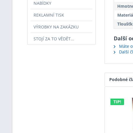
NABÍDKY
Hmotnos
REKLAMNÍ TISK
Materiá
Tloušťk
VÝROBKY NA ZAKÁZKU
Další o
STOJÍ ZA TO VĚDĚT...
Máte ot
Další č
Podobné čl
TIP!