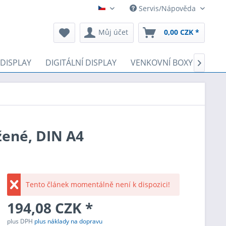
Servis/Nápověda
Čeština
Můj účet
0,00 CZK *
 DISPLAY
DIGITÁLNÍ DISPLAY
VENKOVNÍ BOXY
LOTE

žené, DIN A4
Tento článek momentálně není k dispozici!
194,08 CZK *
plus DPH
plus náklady na dopravu