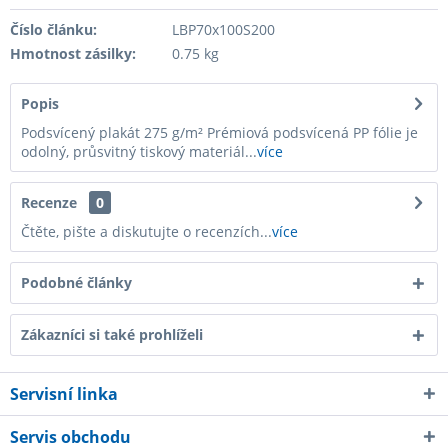
Číslo článku:
LBP70x100S200
Hmotnost zásilky:
0.75 kg
Popis
Podsvícený plakát 275 g/m² Prémiová podsvícená PP fólie je
odolný, průsvitný tiskový materiál...
více
Recenze
0
Čtěte, pište a diskutujte o recenzích...
více
Podobné články
Zákazníci si také prohlíželi
Servisní linka
Servis obchodu