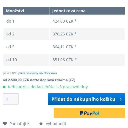
Množství
Jednotková cena
do
1
424,83 CZK *
od
2
376,25 CZK *
od
5
364,11 CZK *
od
10
351,96 CZK *
plus DPH
plus náklady na dopravu
od 2.500,00 CZK netto doprava zdarma (CZ)
K dispozici, dodací lhůta 1-3 pracovní dny
Přidat do
nákupního košíku
Pamatujte
Vyhodnotit