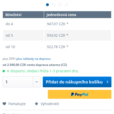
Množství
Jednotková cena
do
4
947,07 CZK *
od
5
934,92 CZK *
od
10
922,78 CZK *
plus DPH
plus náklady na dopravu
od 2.500,00 CZK netto doprava zdarma (CZ)
K dispozici, dodací lhůta 1-3 pracovní dny
Přidat do
nákupního košíku
Pamatujte
Vyhodnotit