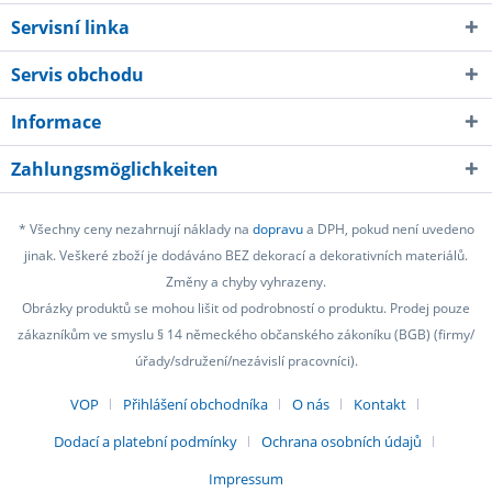
Servisní linka
Servis obchodu
Informace
Zahlungsmöglichkeiten
* Všechny ceny nezahrnují náklady na
dopravu
a DPH, pokud není uvedeno
jinak. Veškeré zboží je dodáváno BEZ dekorací a dekorativních materiálů.
Změny a chyby vyhrazeny.
Obrázky produktů se mohou lišit od podrobností o produktu. Prodej pouze
zákazníkům ve smyslu § 14 německého občanského zákoníku (BGB) (firmy/
úřady/sdružení/nezávislí pracovníci).
VOP
Přihlášení obchodníka
O nás
Kontakt
Dodací a platební podmínky
Ochrana osobních údajů
Impressum